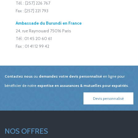
Tél. : [257] 226 767
Fax : [257] 221 793
Ambassade du Burundi en France
24, rue Raynouard 75016 Paris
Tél : 01 45 20 60 61
Fax : 01 41 12 99 42
Contactez nous
ou
demandez votre devis personnalisé
en ligne pour
bénéficier de notre
expertise en assurances & mutuelles pour expatriés
.
Devis personnalisé
NOS OFFRES