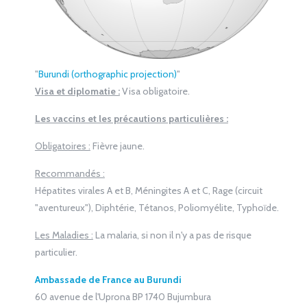
"
Burundi (orthographic projection)
"
Visa et diplomatie :
Visa obligatoire.
Les vaccins et les précautions particulières :
Obligatoires :
Fièvre jaune.
Recommandés :
Hépatites virales A et B, Méningites A et C, Rage (circuit
"aventureux"), Diphtérie, Tétanos, Poliomyélite, Typhoïde.
Les Maladies :
La malaria, si non il n'y a pas de risque
particulier.
Ambassade de France au Burundi
60 avenue de l'Uprona BP 1740 Bujumbura