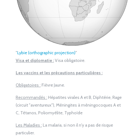
"
Lybie (orthographic projection)
"
Visa et diplomatie :
Visa obligatoire.
Les vaccins et les précautions particulières :
Obligatoires :
Fièvre Jaune.
Recommandés :
Hépatites virales A et B, Diphtérie, Rage
(circuit "aventureux"), Méningites à méningocoques A et
C, Tétanos, Poliomyélite, Typhoïde
Les Maladies :
La malaria, si non il n'y a pas de risque
particulier.