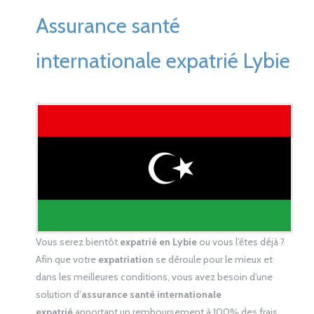
Assurance santé
internationale expatrié Lybie
Vous serez bientôt
expatrié en Lybie
ou vous l’êtes déjà ?
Afin que votre
expatriation
se déroule pour le mieux et
dans les meilleures conditions, vous avez besoin d’une
solution d’
assurance santé internationale
expatrié
apportant un remboursement à 100% des frais