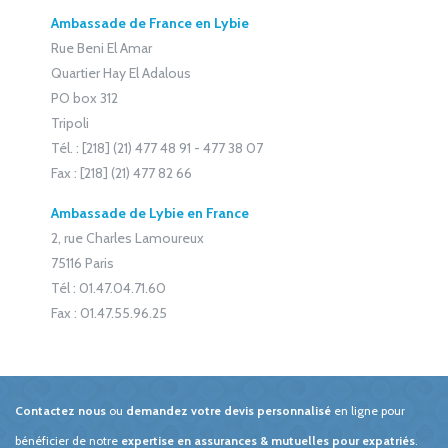
Ambassade de France en Lybie
Rue Beni El Amar
Quartier Hay El Adalous
PO box 312
Tripoli
Tél. : [218] (21) 477 48 91 - 477 38 07
Fax : [218] (21) 477 82 66
Ambassade de Lybie en France
2, rue Charles Lamoureux
75116 Paris
Tél : 01.47.04.71.60
Fax : 01.47.55.96.25
Contactez nous
ou
demandez votre devis personnalisé
en ligne pour
bénéficier de notre
expertise en assurances & mutuelles pour expatriés
.