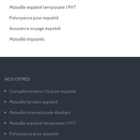
Mutuelle expatrié temporaire / PVT
Prévoyance pour expatrié
Assurance voyage expatrié
Mutuelle impatriés
NOS OFFRES
Complémentaire cfe pour expatrié
Mutuelle 1er euro expatrié
Mutuelle internationale étudiant
Mutuelle expatrié temporaire / PVT
Prévoyance pour expatrié