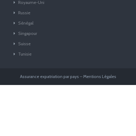
Royaume-Uni
Russie
Sénégal
Singapour
Suisse
Tunisie
Assurance expatriation par pays
–
Mentions Légales