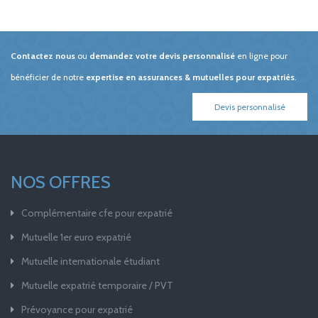
Contactez nous
ou
demandez votre devis personnalisé
en ligne pour
bénéficier de notre
expertise en assurances & mutuelles pour expatriés
.
Devis personnalisé
NOS OFFRES
Complémentaire cfe pour expatrié
Mutuelle 1er euro expatrié
Mutuelle internationale étudiant
Mutuelle expatrié temporaire / PVT
Prévoyance pour expatrié