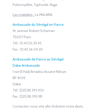
Poliomyélite, Typhoïde, Rage.
Les maladies :
La MALARIA
Ambassade du Sénégal en France
14, avenue Robert Schuman
75007 Paris
Tél : 01.47.05.39.45
Fax : 01.45.56.04.30
Ambassade de France au Sénégal
Dakar Ambassade
1 rue El Hadj Amadou Assane Ndoye
BP 4035
Dakar
Tél : [221] (8) 395 100
Fax : [221] (8) 395 181
Contactez-nous vite afin d’obtenir votre devis.