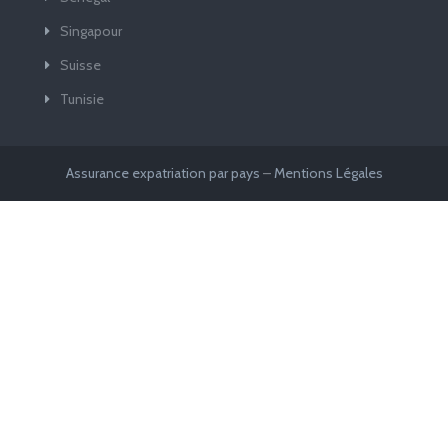
Singapour
Suisse
Tunisie
Assurance expatriation par pays
–
Mentions Légales