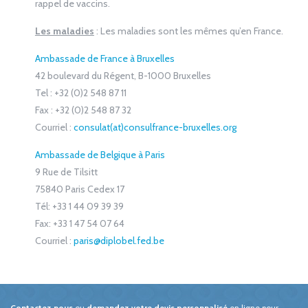
rappel de vaccins.
Les maladies
: Les maladies sont les mêmes qu’en France.
Ambassade de France à Bruxelles
42 boulevard du Régent, B-1000 Bruxelles
Tel : +32 (0)2 548 87 11
Fax : +32 (0)2 548 87 32
Courriel :
consulat(at)consulfrance-bruxelles.org
Ambassade de Belgique à Paris
9 Rue de Tilsitt
75840 Paris Cedex 17
Tél: +33 1 44 09 39 39
Fax: +33 1 47 54 07 64
Courriel :
paris@diplobel.fed.be
Contactez nous
ou
demandez votre devis personnalisé
en ligne pour