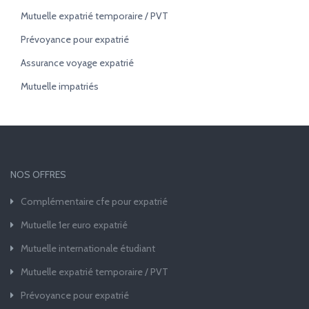
Mutuelle expatrié temporaire / PVT
Prévoyance pour expatrié
Assurance voyage expatrié
Mutuelle impatriés
NOS OFFRES
Complémentaire cfe pour expatrié
Mutuelle 1er euro expatrié
Mutuelle internationale étudiant
Mutuelle expatrié temporaire / PVT
Prévoyance pour expatrié