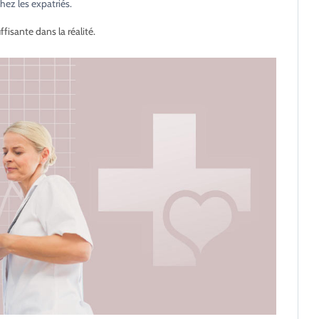
hez les expatriés.
fisante dans la réalité.