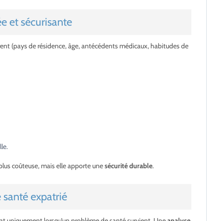
e et sécurisante
rent (pays de résidence, âge, antécédents médicaux, habitudes de
le.
plus coûteuse, mais elle apporte une
sécurité durable
.
e santé expatrié
rat uniquement lorsqu’un problème de santé survient. Une
analyse