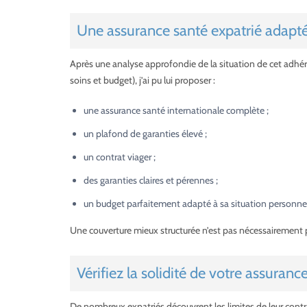
Une assurance santé expatrié adapté
Après une analyse approfondie de la situation de cet adhé
soins et budget), j’ai pu lui proposer :
une assurance santé internationale complète ;
un plafond de garanties élevé ;
un contrat viager ;
des garanties claires et pérennes ;
un budget parfaitement adapté à sa situation personnel
Une couverture mieux structurée n’est pas nécessairement 
Vérifiez la solidité de votre assuranc
De nombreux expatriés découvrent les limites de leur cont