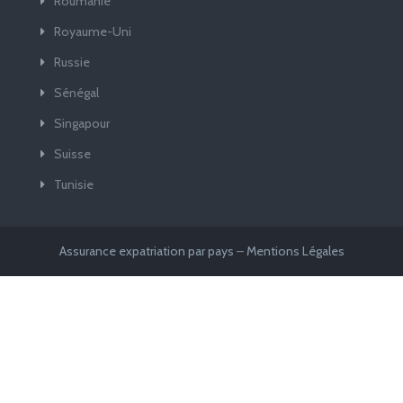
Roumanie
Royaume-Uni
Russie
Sénégal
Singapour
Suisse
Tunisie
Assurance expatriation par pays
–
Mentions Légales