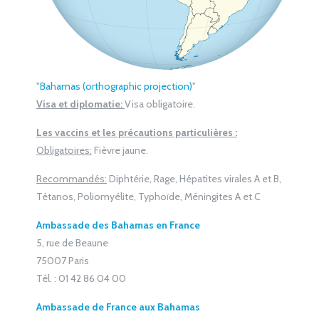
"
Bahamas (orthographic projection)
"
Visa et diplomatie:
Visa obligatoire.
Les vaccins et les précautions particulières :
Obligatoires:
Fièvre jaune.
Recommandés:
Diphtérie, Rage, Hépatites virales A et B,
Tétanos, Poliomyélite, Typhoïde, Méningites A et C
Ambassade des Bahamas en France
5, rue de Beaune
75007 Paris
Tél. : 01 42 86 04 00
Ambassade de France aux Bahamas