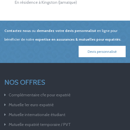
En résidence à Kingston (Jamaïque)
Contactez nous
ou
demandez votre devis personnalisé
en ligne pour
bénéficier de notre
expertise en assurances & mutuelles pour expatriés
.
Devis personnalisé
NOS OFFRES
Complémentaire cfe pour expatrié
Mutuelle 1er euro expatrié
Mutuelle internationale étudiant
Mutuelle expatrié temporaire / PVT