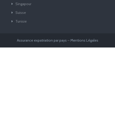
Singapour
Suisse
Tunisie
Assurance expatriation par pays
–
Mentions Légales