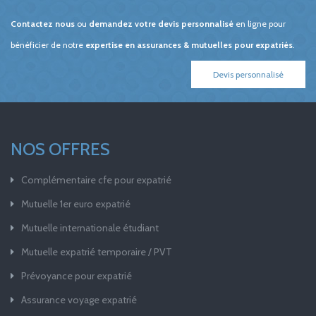
Contactez nous
ou
demandez votre devis personnalisé
en ligne pour
bénéficier de notre
expertise en assurances & mutuelles pour expatriés
.
Devis personnalisé
NOS OFFRES
Complémentaire cfe pour expatrié
Mutuelle 1er euro expatrié
Mutuelle internationale étudiant
Mutuelle expatrié temporaire / PVT
Prévoyance pour expatrié
Assurance voyage expatrié