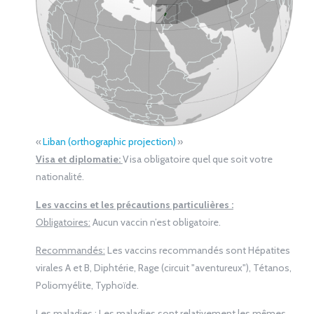
«
Liban (orthographic projection)
»
Visa et diplomatie:
Visa obligatoire quel que soit votre
nationalité.
Les vaccins et les précautions particulières :
Obligatoires:
Aucun vaccin n’est obligatoire.
Recommandés:
Les vaccins recommandés sont Hépatites
virales A et B, Diphtérie, Rage (circuit "aventureux"), Tétanos,
Poliomyélite, Typhoïde.
Les maladies :
Les maladies sont relativement les mêmes