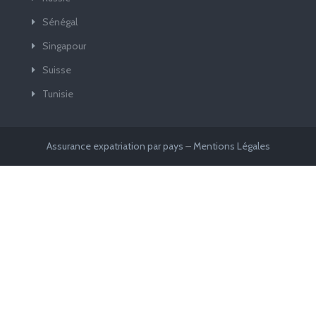
Sénégal
Singapour
Suisse
Tunisie
Assurance expatriation par pays
–
Mentions Légales