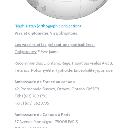
"
Kirghizistan (orthographic projection)
"
Visa et diplomatie:
Visa obligatoire.
Les vaccins et les précautions particulières :
Obligatoires:
Fièvre Jaune.
Recommandés:
Diphtérie, Rage, Hépatites virales A et B,
Tétanos, Poliomyélite, Typhoïde, Encéphalite japonaise.
Ambassade de France au canada
42, Promenade Sussex, Ottawa, Ontario K1M2C9
Tél: 1 (613) 789 1795
Fax : 1 (613) 562 3735
Ambassade du Canada à Paris
37 Avenue Montaigne -75008 PARIS