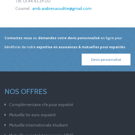
Tél: 01.44.43.29.00
Courriel :
amb.arabiesaoudite@gmail.com
Contactez nous
ou
demandez votre devis personnalisé
en ligne pour
bénéficier de notre
expertise en assurances & mutuelles pour expatriés
.
Devis personnalisé
NOS OFFRES
Complémentaire cfe pour expatrié
Mutuelle 1er euro expatrié
Mutuelle internationale étudiant