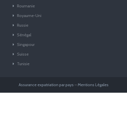
Roumanie
Royaume-Uni
Russie
Sénégal
Singapour
Suisse
Tunisie
Assurance expatriation par pays
–
Mentions Légales