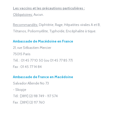
Les vaccins et les précautions particulières :
Obligatoires:
Aucun.
Recommandés:
Diphtérie, Rage, Hépatites virales A et B,
Tétanos, Poliomyélite, Typhoïde, Encéphalite à tique.
Ambassade de Macédoine en France
21, rue Sébastien Mercier
75015 Paris
Tél. : 01 45 77 10 50 (ou 01 45 77 85 77)
Fax : 01 45 77 14 84
Ambassade de France en Macédoine
Salvador Allende No 73
- Skopje
Tél : [389] (2) 118 749 - 117 574
Fax : [389] (2) 117 760