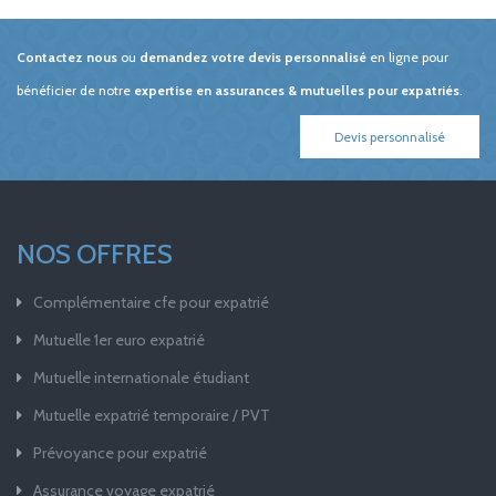
Contactez nous
ou
demandez votre devis personnalisé
en ligne pour
bénéficier de notre
expertise en assurances & mutuelles pour expatriés
.
Devis personnalisé
NOS OFFRES
Complémentaire cfe pour expatrié
Mutuelle 1er euro expatrié
Mutuelle internationale étudiant
Mutuelle expatrié temporaire / PVT
Prévoyance pour expatrié
Assurance voyage expatrié