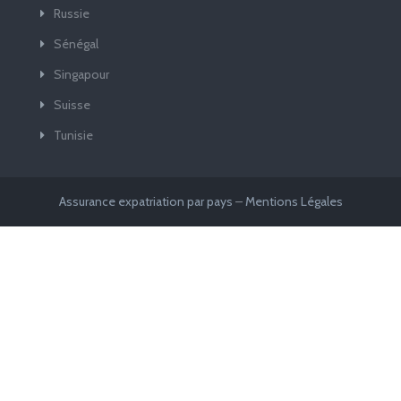
Russie
Sénégal
Singapour
Suisse
Tunisie
Assurance expatriation par pays
–
Mentions Légales