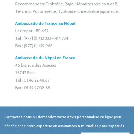
Recommandés:
Diphtérie, Rage, Hépatites virales A et B,
Tétanos, Poliomyélite, Typhoïde, Encéphalite japonaise.
Ambassade de France au Népal
Lazimpat - BP 452
Tél : [977] (1) 412 332 - 414 734
Fax : [977] (1) 419 968
Ambassade du Népal en France
45 bis, rue des Acacias
75017 Paris
Tél : 01.46.22.48.67
Fax : 01.42.27.08.65
Contactez nous
ou
demandez votre devis personnalisé
en ligne pour
bénéficier de notre
expertise en assurances & mutuelles pour expatriés
.