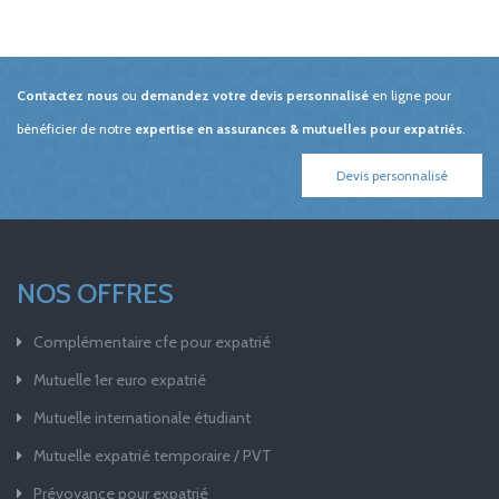
Contactez nous
ou
demandez votre devis personnalisé
en ligne pour
bénéficier de notre
expertise en assurances & mutuelles pour expatriés
.
Devis personnalisé
NOS OFFRES
Complémentaire cfe pour expatrié
Mutuelle 1er euro expatrié
Mutuelle internationale étudiant
Mutuelle expatrié temporaire / PVT
Prévoyance pour expatrié