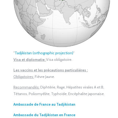
"
Tadjikistan (orthographic projection)
"
Visa et diplomatie:
Visa obligatoire.
Les vaccins et les précautions particulières :
Obligatoires:
Fièvre Jaune.
Recommandés:
Diphtérie, Rage, Hépatites virales A et B,
Tétanos, Poliomyélite, Typhoïde, Encéphalite japonaise.
Ambassade de France au Tadjikistan
Ambassade du Tadjikistan en France