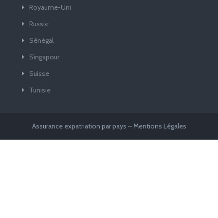
Royaume-Uni
Russie
Sénégal
Singapour
Suisse
Tunisie
Assurance expatriation par pays
–
Mentions Légales