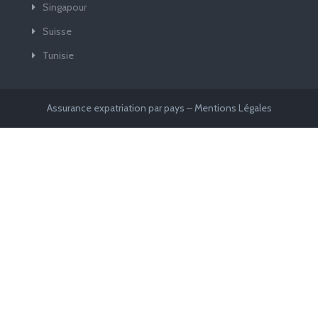
Singapour
Suisse
Tunisie
Assurance expatriation par pays
–
Mentions Légales