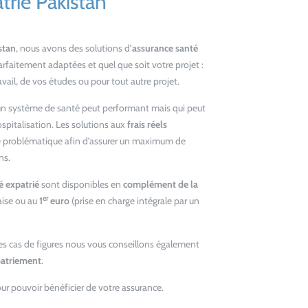
trié Pakistan
stan
, nous avons des solutions d
'assurance santé
arfaitement adaptées et quel que soit votre projet :
avail, de vos études ou pour tout autre projet.
un système de santé peut performant mais qui peut
spitalisation. Les solutions aux
frais réels
e problématique afin d’assurer un maximum de
ns.
é expatrié
sont disponibles en
complément de la
er
çaise ou au
1
euro
(prise en charge intégrale par un
les cas de figures nous vous conseillons également
patriement
.
 pouvoir bénéficier de votre assurance.