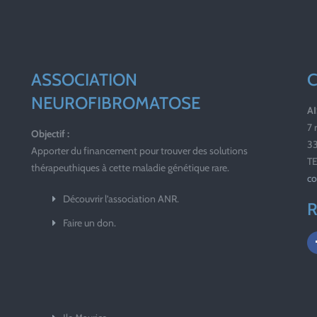
ASSOCIATION
NEUROFIBROMATOSE
A
7 
Objectif :
3
Apporter du financement pour trouver des solutions
TE
thérapeuthiques à cette maladie génétique rare.
co
Découvrir l’association ANR.
R
Faire un don.