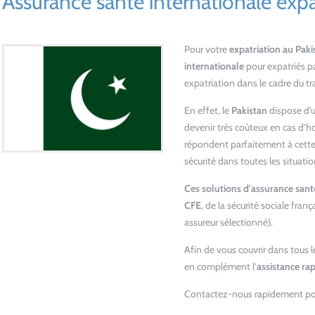
Assurance santé internationale expa
Pour votre
expatriation au Paki
internationale
pour expatriés p
expatriation dans le cadre du tr
En effet, le
Pakistan
dispose d’
devenir très coûteux en cas d’ho
répondent parfaitement à cett
sécurité dans toutes les situatio
Ces solutions d'assurance sant
CFE
, de la sécurité sociale fran
assureur sélectionné).
Afin de vous couvrir dans tous 
en complément l’
assistance ra
Contactez-nous rapidement pour