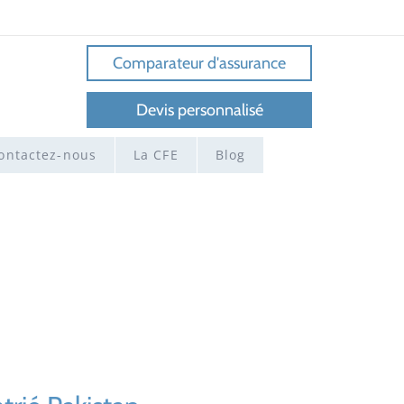
Comparateur d'assurance
Devis personnalisé
ontactez-nous
La CFE
Blog
r pays
>
Assurance santé internationale expatrié Pakistan