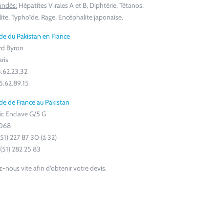
ndés:
Hépatites Virales A et B, Diphtérie, Tétanos,
ite, Typhoïde, Rage, Encéphalite japonaise.
e du Pakistan en France
ord Byron
ris
5.62.23.32
45.62.89.15
e de France au Pakistan
c Enclave G/5 G
1068
 (51) 227 87 30 (à 32)
 (51) 282 25 83
-nous vite afin d’obtenir votre devis.