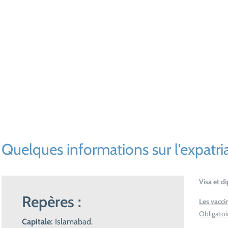
Demandez votre devis personnalisé et
recevez rapidement la meilleure solution
adaptée à votre projet.
Quelques informations sur l'expatria
Visa et d
Repères :
Les vaccin
Obligatoi
Capitale:
Islamabad.