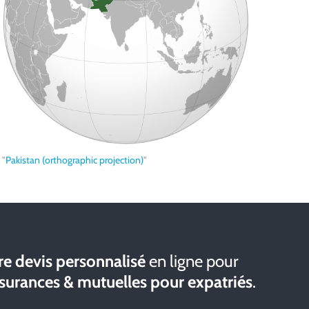
"
Pakistan (orthographic projection)
"
e devis personnalisé
en ligne pour
ssurances & mutuelles pour expatriés
.