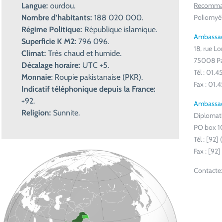
Langue:
ourdou.
Recomma
Nombre d’habitants:
188 020 000.
Poliomyél
Régime Politique:
République islamique.
Ambassad
Superficie K M2:
796 096.
18, rue L
Climat:
Très chaud et humide.
75008 Pa
Décalage horaire:
UTC +5.
Tél : 01.4
Monnaie
: Roupie pakistanaise (PKR).
Fax : 01.
Indicatif téléphonique depuis la France:
+92.
Ambassad
Religion:
Sunnite.
Diplomati
PO box 
Tél : [92]
Fax : [92]
Contactez