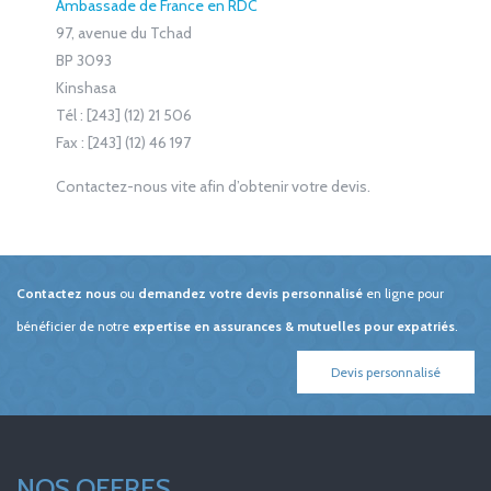
Ambassade de France en RDC
97, avenue du Tchad
BP 3093
Kinshasa
Tél : [243] (12) 21 506
Fax : [243] (12) 46 197
Contactez-nous vite afin d’obtenir votre devis.
Contactez nous
ou
demandez votre devis personnalisé
en ligne pour
bénéficier de notre
expertise en assurances & mutuelles pour expatriés
.
Devis personnalisé
NOS OFFRES