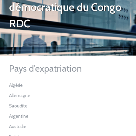
démocratique du Congo
RDC
Pays d'expatriation
Algérie
Allemagne
Saoudite
Argentine
Australie