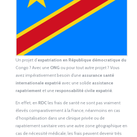
Un projet d’
expatriation en République démocratique du
Congo ? Avec une
ONG
ou pour tout autre projet ? Vous
avez impérativement besoin d’une
assurance santé
internationale expatrié
avec une solide
assistance
rapatriement
et une
responsabilité civile expatrié
.
En effet, en
RDC
les frais de santé ne sont pas vraiment
élevés comparativement à la France, néanmoins en cas
d’hospitalisation dans une clinique privée ou de
rapatriement sanitaire vers une autre zone géographique en
cas de nécessité médicale, les frais peuvent devenir très