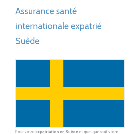
Assurance santé
internationale expatrié
Suède
Pour votre
expatriation en Suède
et quel que soit votre